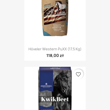
Höveler Western PuXX (17,5 Kg)
118,00 zł
favorite_border