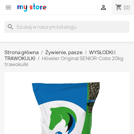
shopping_cart


(0)
search
Strona główna
Żywienie, pasze
WYSŁODKI I
TRAWOKULKI
Höveler Original SENIOR-Cobs 20kg
trawokulki