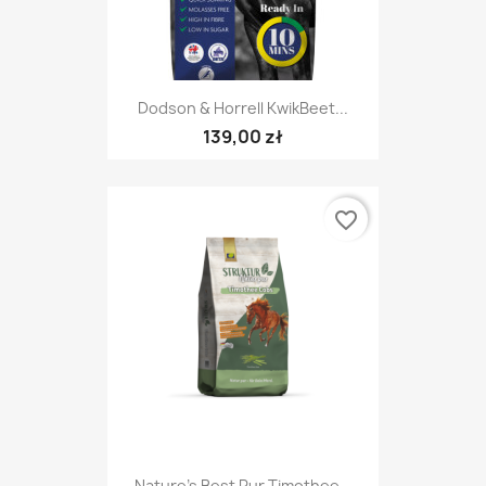
Dodson & Horrell KwikBeet...
139,00 zł
favorite_border
Nature's Best Pur Timothee...