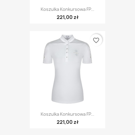
Koszulka Konkursowa FP...
221,00 zł
favorite_border
Koszulka Konkursowa FP...
221,00 zł