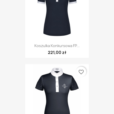
Koszulka Konkursowa FP...
221,00 zł
favorite_border