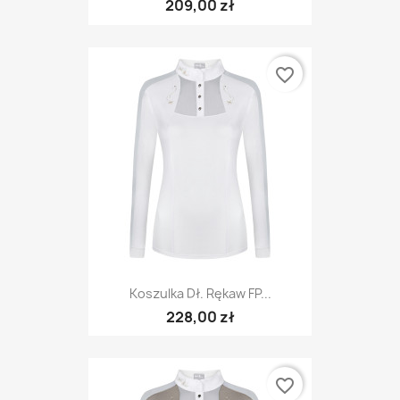
209,00 zł
favorite_border
Koszulka Dł. Rękaw FP...
228,00 zł
favorite_border