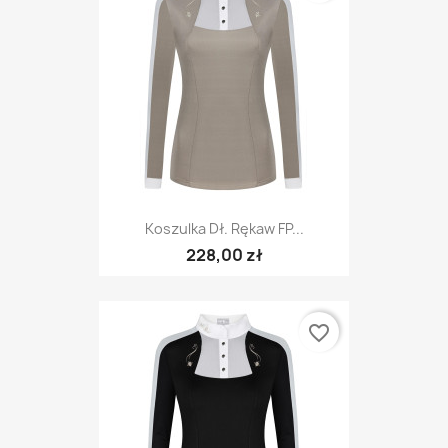
Koszulka Dł. Rękaw FP...
228,00 zł
favorite_border