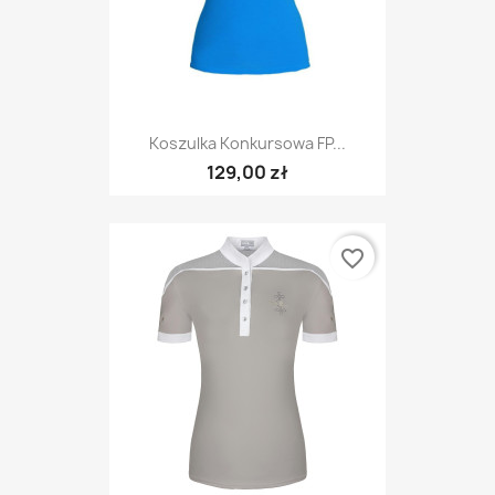
Koszulka Konkursowa FP...
129,00 zł
favorite_border