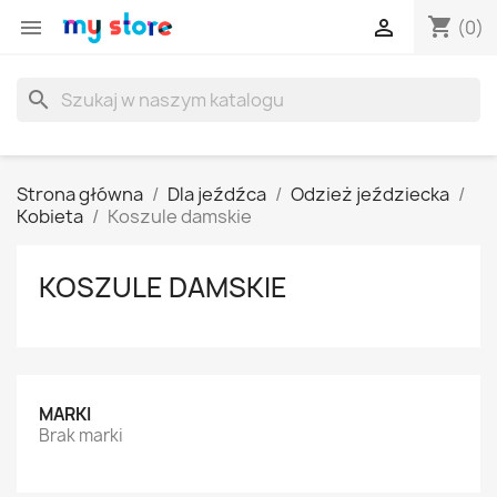
shopping_cart


(0)
search
Strona główna
Dla jeźdźca
Odzież jeździecka
Kobieta
Koszule damskie
KOSZULE DAMSKIE
MARKI
Brak marki