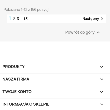
Pokazano 1-12 z 156 pozycji
1

Następny
2
3
…
13
Powrót do góry

PRODUKTY

NASZA FIRMA

TWOJE KONTO

INFORMACJA O SKLEPIE
keyboard_arrow_down