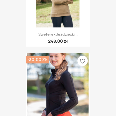
Sweterek Jeździecki...
248,00 zł
-30,00 ZŁ
favorite_border