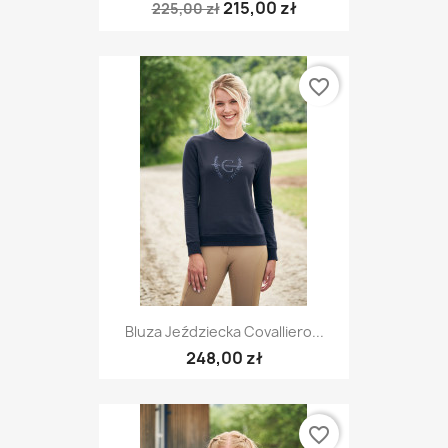
215,00 zł
225,00 zł
favorite_border
Bluza Jeździecka Covalliero...
248,00 zł
favorite_border