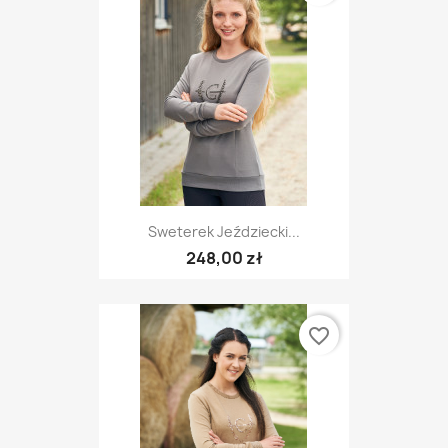
Sweterek Jeździecki...
248,00 zł
favorite_border