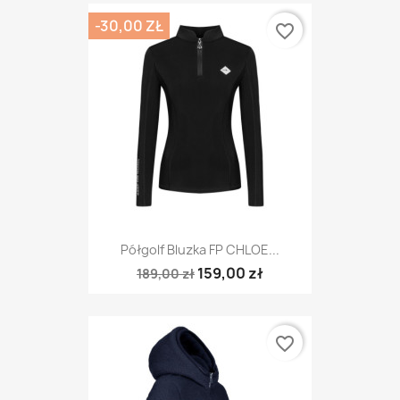
-30,00 ZŁ
favorite_border
Półgolf Bluzka FP CHLOE...
159,00 zł
189,00 zł
favorite_border