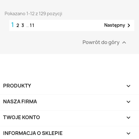
Pokazano 1-12 z 129 pozycji
1

Następny
2
3
…
11
Powrót do góry

PRODUKTY

NASZA FIRMA

TWOJE KONTO

INFORMACJA O SKLEPIE
keyboard_arrow_down