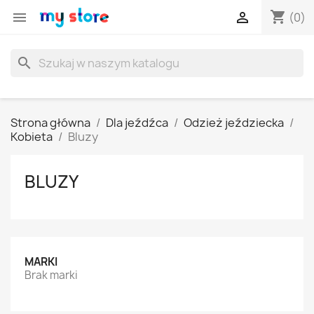
shopping_cart


(0)
search
Strona główna
Dla jeźdźca
Odzież jeździecka
Kobieta
Bluzy
BLUZY
MARKI
Brak marki