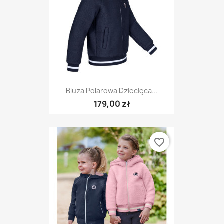
Bluza Polarowa Dziecięca...
179,00 zł
favorite_border