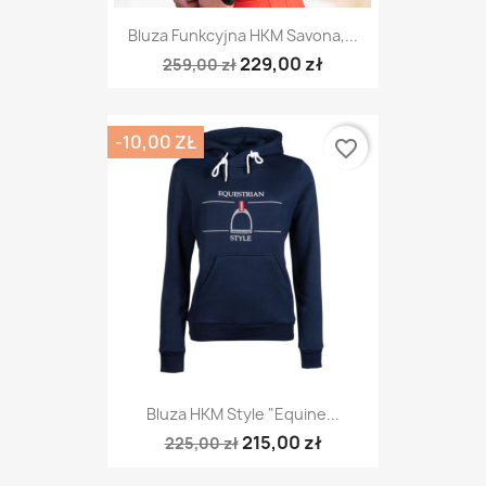
Bluza Funkcyjna HKM Savona,...
229,00 zł
259,00 zł
-10,00 ZŁ
favorite_border
Bluza HKM Style "Equine...
215,00 zł
225,00 zł