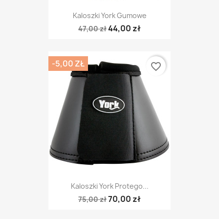
Kaloszki York Gumowe
44,00 zł
47,00 zł
-5,00 ZŁ
favorite_border
Kaloszki York Protego...
70,00 zł
75,00 zł