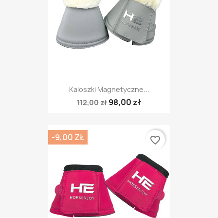
Kaloszki Magnetyczne...
98,00 zł
112,00 zł
-9,00 ZŁ
favorite_border