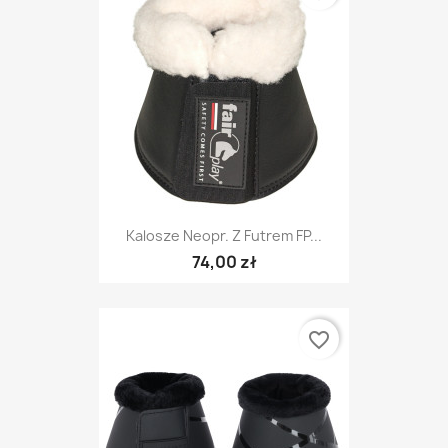
Kalosze Neopr. Z Futrem FP...
74,00 zł
favorite_border