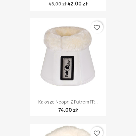
42,00 zł
48,00 zł
favorite_border
Kalosze Neopr. Z Futrem FP...
74,00 zł
favorite_border