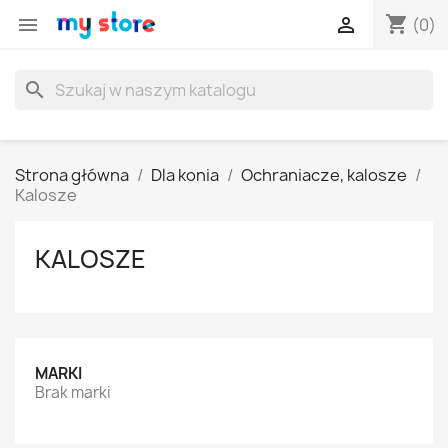
shopping_cart


(0)
search
Strona główna
Dla konia
Ochraniacze, kalosze
Kalosze
KALOSZE
MARKI
Brak marki