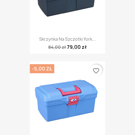
Skrzynka Na Szczotki York...
79,00 zł
84,00 zł
-5,00 ZŁ
favorite_border