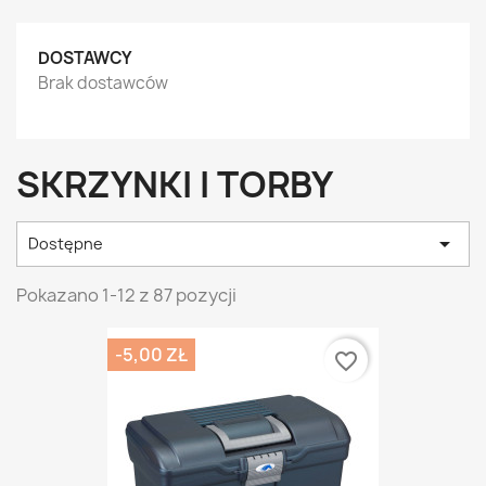
DOSTAWCY
Brak dostawców
SKRZYNKI I TORBY

Dostępne
Pokazano 1-12 z 87 pozycji
-5,00 ZŁ
favorite_border