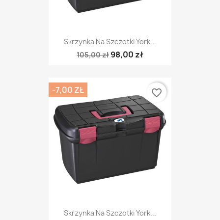
Skrzynka Na Szczotki York...
98,00 zł
105,00 zł
-7,00 ZŁ
favorite_border
Skrzynka Na Szczotki York...