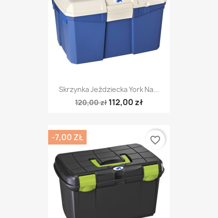
Skrzynka Jeździecka York Na...
112,00 zł
120,00 zł
-7,00 ZŁ
favorite_border