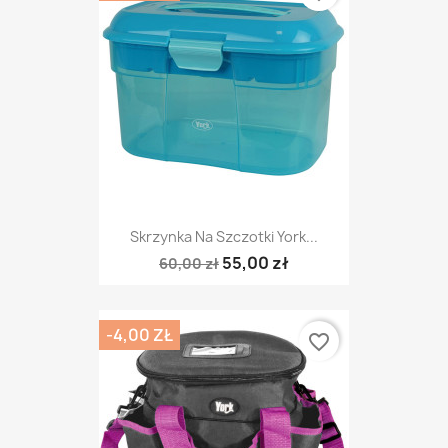
Skrzynka Na Szczotki York...
55,00 zł
60,00 zł
-4,00 ZŁ
favorite_border