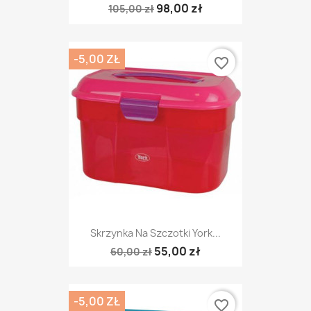
98,00 zł
105,00 zł
-5,00 ZŁ
favorite_border
Skrzynka Na Szczotki York...
55,00 zł
60,00 zł
-5,00 ZŁ
favorite_border