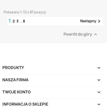
Pokazano 1-12 z 87 pozycji
1

Następny
2
3
…
8
Powrót do góry

PRODUKTY

NASZA FIRMA

TWOJE KONTO

INFORMACJA O SKLEPIE
keyboard_arrow_down