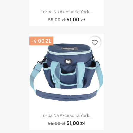
Torba Na Akcesoria York...
51,00 zł
55,00 zł
-4,00 ZŁ
favorite_border
Torba Na Akcesoria York...
51,00 zł
55,00 zł