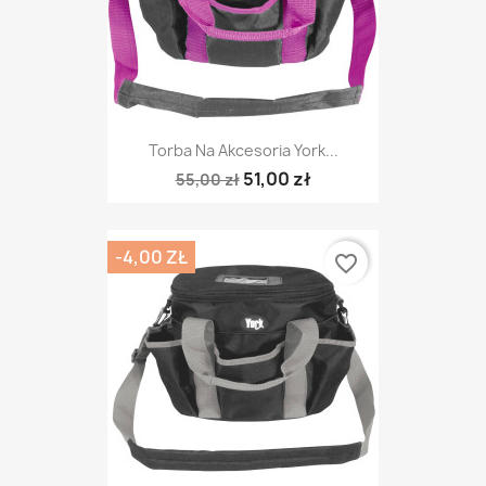
Torba Na Akcesoria York...
51,00 zł
55,00 zł
-4,00 ZŁ
favorite_border