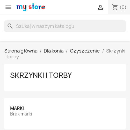
shopping_cart


(0)
search
Strona główna
Dla konia
Czyszczenie
Skrzynki
i torby
SKRZYNKI I TORBY
MARKI
Brak marki