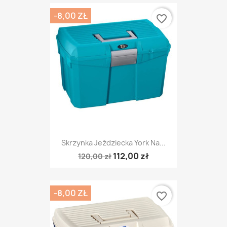
-8,00 ZŁ
favorite_border
Skrzynka Jeździecka York Na...
112,00 zł
120,00 zł
-8,00 ZŁ
favorite_border