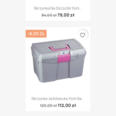
Skrzynka Na Szczotki York...
79,00 zł
84,00 zł
-8,00 ZŁ
favorite_border
Skrzynka Jeździecka York Na...
112,00 zł
120,00 zł