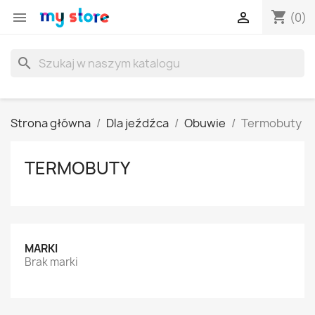
shopping_cart


(0)
search
Strona główna
Dla jeźdźca
Obuwie
Termobuty
TERMOBUTY
MARKI
Brak marki