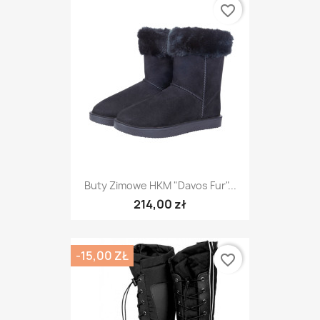
favorite_border
Buty Zimowe HKM "Davos Fur"...
214,00 zł
-15,00 ZŁ
favorite_border