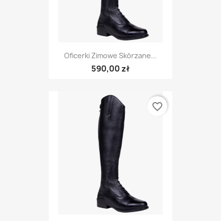
Oficerki Zimowe Skórzane...
590,00 zł
favorite_border