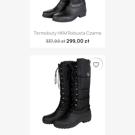
Termobuty HKM Robusta Czarne
299,00 zł
337,00 zł
favorite_border