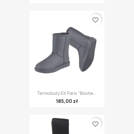
favorite_border
Termobuty Elt Paris "Bootie...
185,00 zł
favorite_border