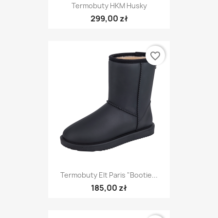
Termobuty HKM Husky
299,00 zł
favorite_border
Termobuty Elt Paris "Bootie...
185,00 zł