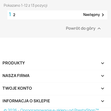
Pokazano 1-12 z 13 pozycji
1

Następny
2
Powrót do góry

PRODUKTY

NASZA FIRMA

TWOJE KONTO

INFORMACJA O SKLEPIE
keyboard_arrow_down
© 2026 - Oprogramowanie e-sklepu od PrestaShop™