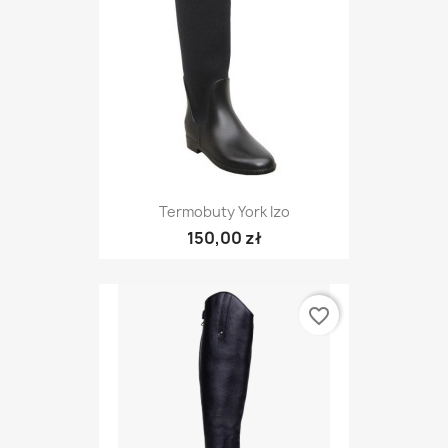
Termobuty York Izo
150,00 zł
favorite_border