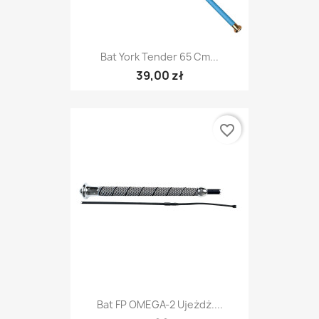
Bat York Tender 65 Cm...
39,00 zł
favorite_border
Bat FP OMEGA-2 Ujeżdż....