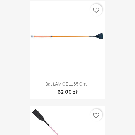
favorite_border
Bat LAMICELL 65 Cm...
62,00 zł
favorite_border