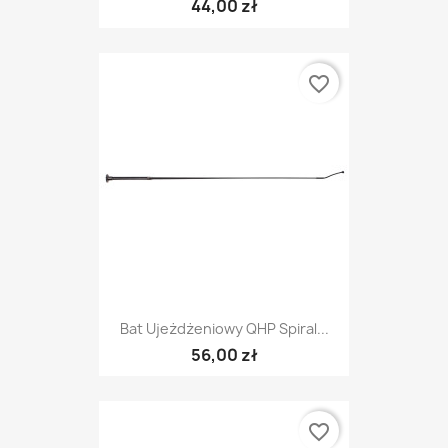
44,00 zł
favorite_border
Bat Ujeżdżeniowy QHP Spiral...
56,00 zł
favorite_border