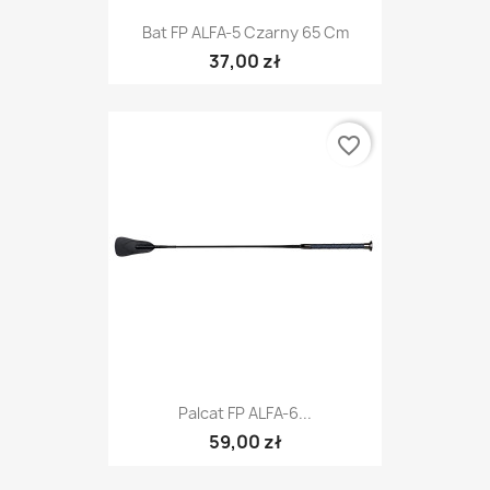
Bat FP ALFA-5 Czarny 65 Cm
37,00 zł
favorite_border
Palcat FP ALFA-6...
59,00 zł