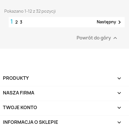
Pokazano 1-12 z 32 pozycji
1

Następny
2
3
Powrót do góry

PRODUKTY

NASZA FIRMA

TWOJE KONTO

INFORMACJA O SKLEPIE
keyboard_arrow_down