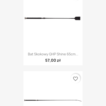
Bat Skokowy QHP Shine 65cm...
57,00 zł
favorite_border