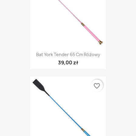
Bat York Tender 65 Cm Różowy
39,00 zł
favorite_border