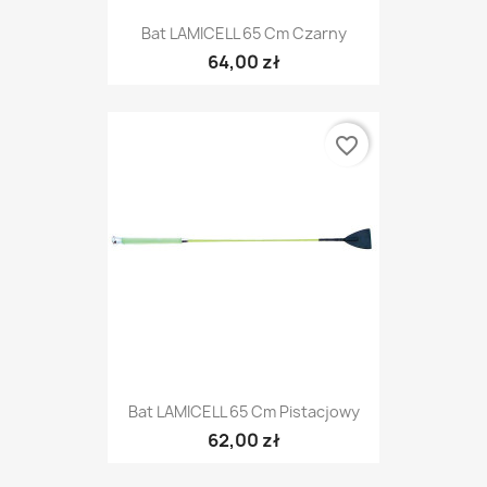
Bat LAMICELL 65 Cm Czarny
64,00 zł
favorite_border
Bat LAMICELL 65 Cm Pistacjowy
62,00 zł