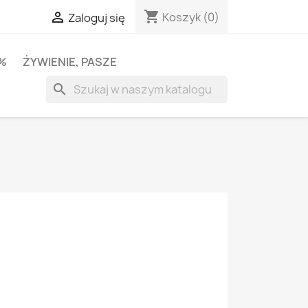
shopping_cart

Koszyk
(0)
Zaloguj się
%
ŻYWIENIE, PASZE
search