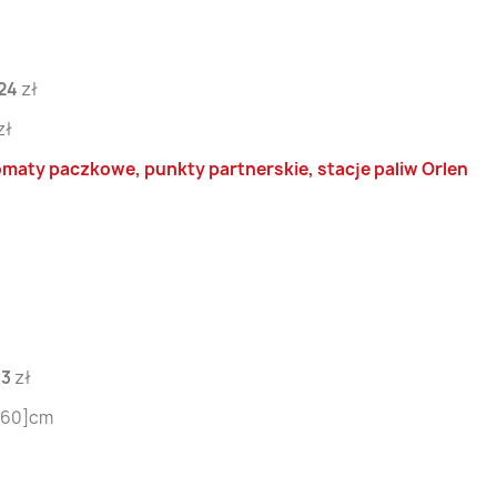
24
zł
zł
omaty paczkowe, punkty partnerskie, stacje paliw Orlen
13
zł
X [60]cm