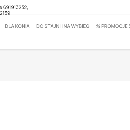
e 691913232,
62139
DLA KONIA
DO STAJNI I NA WYBIEG
% PROMOCJE 