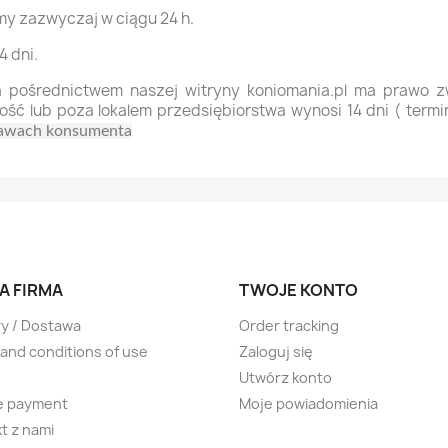
 zazwyczaj w ciągu 24 h.
 dni.
a pośrednictwem naszej witryny koniomania.pl ma prawo z
ść lub poza lokalem przedsiębiorstwa wynosi 14 dni ( term
prawach konsumenta
A FIRMA
TWOJE KONTO
ry / Dostawa
Order tracking
and conditions of use
Zaloguj się
Utwórz konto
e payment
Moje powiadomienia
t z nami