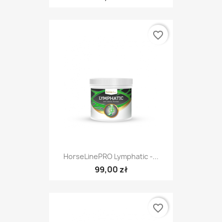
favorite_border
HorseLinePRO Lymphatic -...
99,00 zł
favorite_border