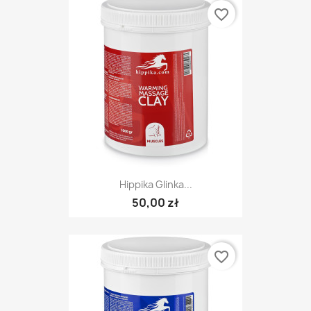
favorite_border
Hippika Glinka...
50,00 zł
favorite_border