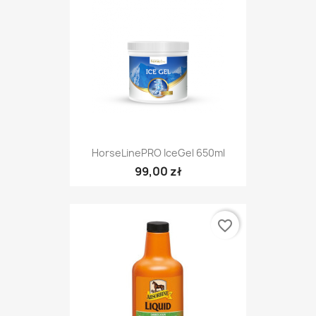
HorseLinePRO IceGel 650ml
99,00 zł
favorite_border