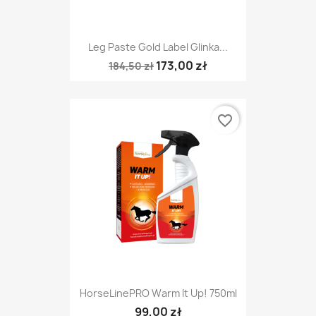
Leg Paste Gold Label Glinka...
173,00 zł
184,50 zł
favorite_border
HorseLinePRO Warm It Up! 750ml
99,00 zł