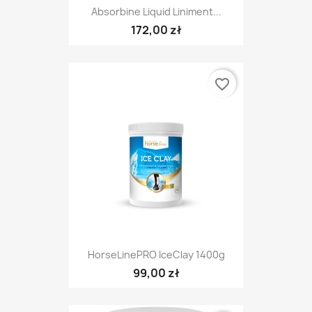
Absorbine Liquid Liniment...
172,00 zł
favorite_border
HorseLinePRO IceClay 1400g
99,00 zł