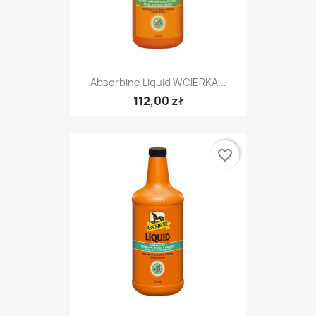
Absorbine Liquid WCIERKA...
112,00 zł
favorite_border