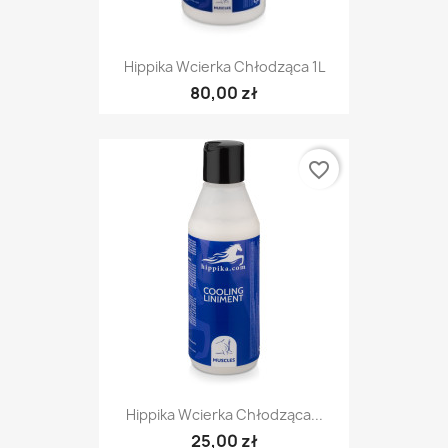
Hippika Wcierka Chłodząca 1L
80,00 zł
favorite_border
Hippika Wcierka Chłodząca...
25,00 zł