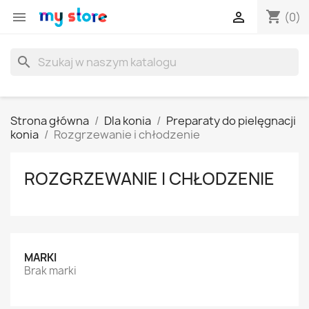
shopping_cart


(0)
search
Strona główna
Dla konia
Preparaty do pielęgnacji
konia
Rozgrzewanie i chłodzenie
ROZGRZEWANIE I CHŁODZENIE
MARKI
Brak marki