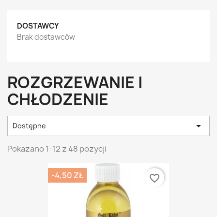
DOSTAWCY
Brak dostawców
ROZGRZEWANIE I
CHŁODZENIE

Dostępne
Pokazano 1-12 z 48 pozycji
-4,50 ZŁ
favorite_border