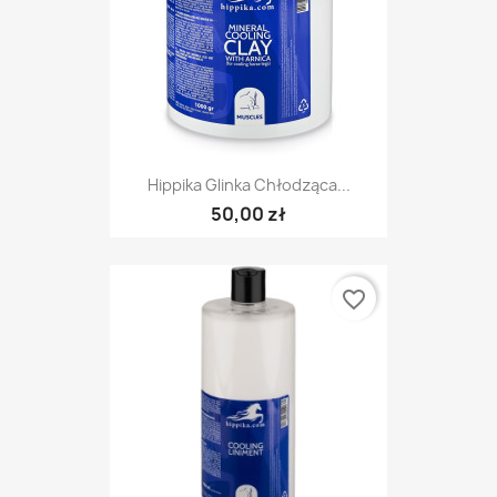
Hippika Glinka Chłodząca...
50,00 zł
favorite_border