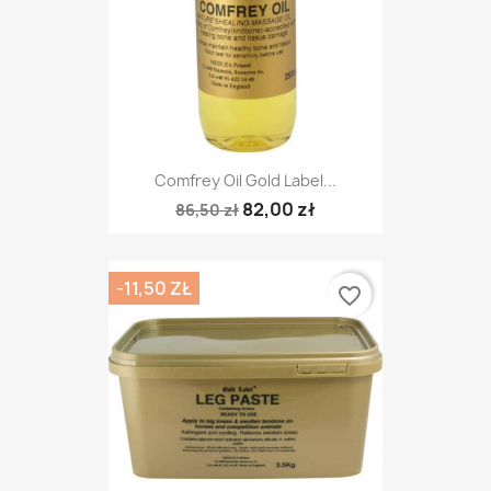
Comfrey Oil Gold Label...
82,00 zł
86,50 zł
-11,50 ZŁ
favorite_border