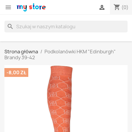
shopping_cart


(0)
search
Strona główna
Podkolanówki HKM "Edinburgh"
Brandy 39-42
-8,00 ZŁ