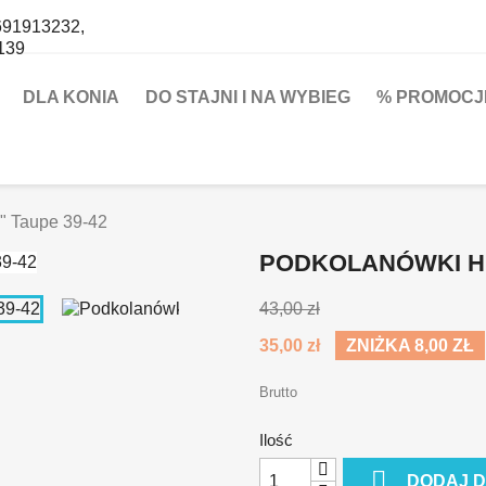
691913232,
139
DLA KONIA
DO STAJNI I NA WYBIEG
% PROMOCJ
" Taupe 39-42
PODKOLANÓWKI HK
43,00 zł
35,00 zł
ZNIŻKA 8,00 ZŁ
Brutto
Ilość

DODAJ 