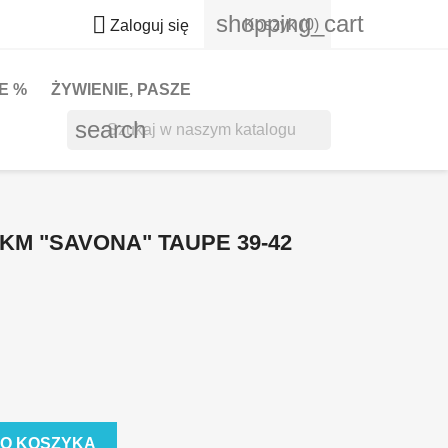
shopping_cart

Koszyk
(0)
Zaloguj się
E %
ŻYWIENIE, PASZE
search
M "SAVONA" TAUPE 39-42
DO KOSZYKA