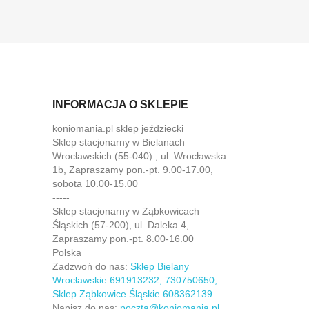
INFORMACJA O SKLEPIE
koniomania.pl sklep jeździecki
Sklep stacjonarny w Bielanach
Wrocławskich (55-040) , ul. Wrocławska
1b, Zapraszamy pon.-pt. 9.00-17.00,
sobota 10.00-15.00
-----
Sklep stacjonarny w Ząbkowicach
Śląskich (57-200), ul. Daleka 4,
Zapraszamy pon.-pt. 8.00-16.00
Polska
Zadzwoń do nas:
Sklep Bielany
Wrocławskie 691913232, 730750650;
Sklep Ząbkowice Śląskie 608362139
Napisz do nas:
poczta@koniomania.pl