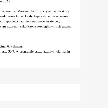
to 2023!
materiałów. Miękkie i bardzo przyjemne dla skóry.
ą nadmiernie łydki. Oddychająca dzianina zapewnia
 co zapobiega nadmiernemu poceniu się nóg.
owym wzorem. Zakończone rozciągliwym ściągaczem
łna, 6% elastan.
turze 30°C w programie przeznaczonym dla tkanin