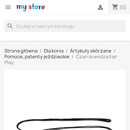
shopping_cart


(0)
search
Strona główna
Dla konia
Artykuły skórzane
Pomoce, patenty jeździeckie
Czarna wodza Fair
Play