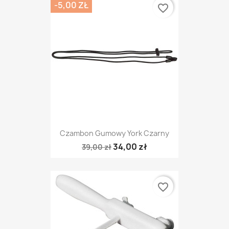
-5,00 ZŁ
favorite_border
Czambon Gumowy York Czarny
34,00 zł
39,00 zł
favorite_border