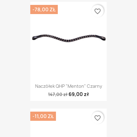
-78,00 ZŁ
favorite_border
Naczółek QHP "Menton" Czarny
69,00 zł
147,00 zł
-11,00 ZŁ
favorite_border