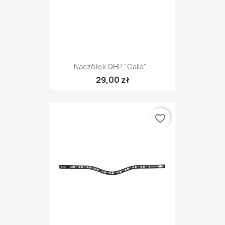
Naczółek QHP "Calla"...
29,00 zł
favorite_border