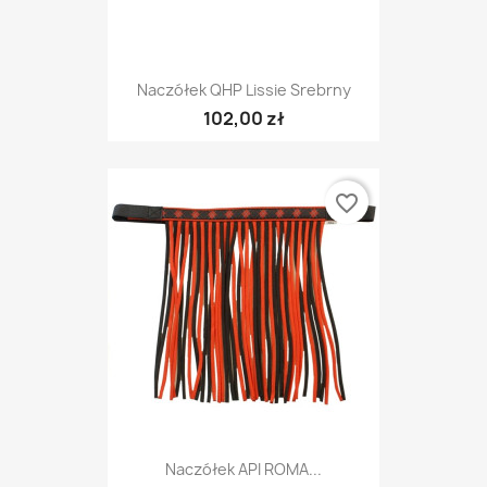
Naczółek QHP Lissie Srebrny
102,00 zł
favorite_border
Naczółek API ROMA...