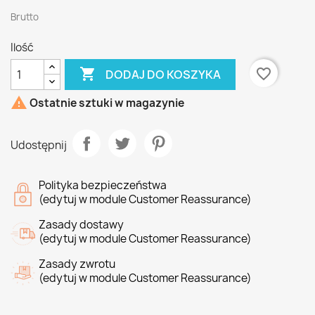
Brutto
Ilość

favorite_border
DODAJ DO KOSZYKA

Ostatnie sztuki w magazynie
Udostępnij
Polityka bezpieczeństwa
(edytuj w module Customer Reassurance)
Zasady dostawy
(edytuj w module Customer Reassurance)
Zasady zwrotu
(edytuj w module Customer Reassurance)