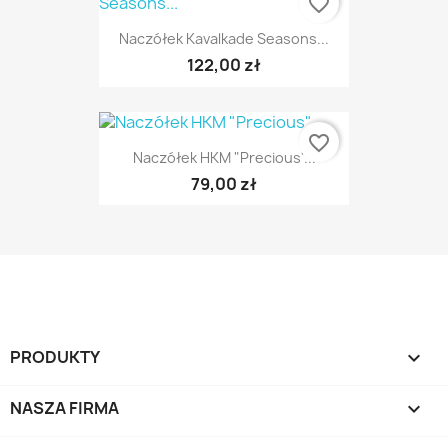
favorite_border
Naczółek Kavalkade Seasons...
122,00 zł
favorite_border
Naczółek HKM "Precious"...
79,00 zł
PRODUKTY

NASZA FIRMA
