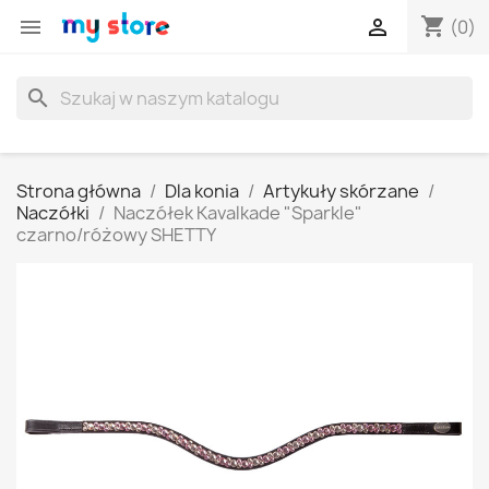
shopping_cart


(0)
search
Strona główna
Dla konia
Artykuły skórzane
Naczółki
Naczółek Kavalkade "Sparkle"
czarno/różowy SHETTY