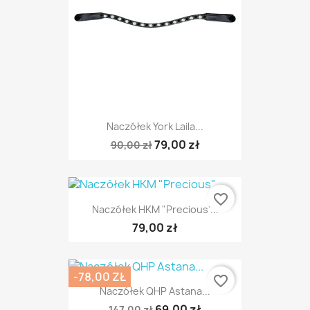
Naczółek York Laila...
79,00 zł
90,00 zł
favorite_border
Naczółek HKM "Precious"...
79,00 zł
-78,00 ZŁ
favorite_border
Naczółek QHP Astana...
69,00 zł
147,00 zł