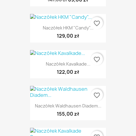
favorite_border
Naczółek HKM "Candy"...
129,00 zł
favorite_border
Naczółek Kavalkade...
122,00 zł
favorite_border
Naczółek Waldhausen Diadem...
155,00 zł