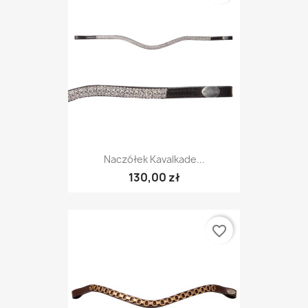
Naczółek Kavalkade...
130,00 zł
favorite_border