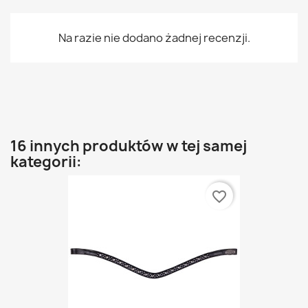
Na razie nie dodano żadnej recenzji.
16 innych produktów w tej samej
kategorii:
favorite_border