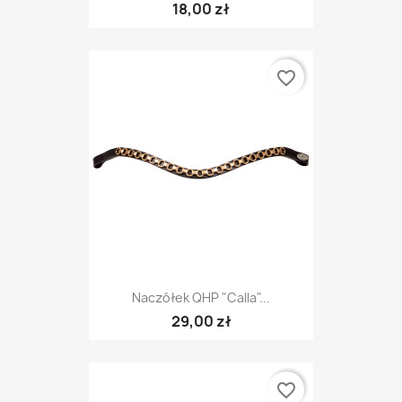
18,00 zł
favorite_border
Naczółek QHP "Calla"...
29,00 zł
favorite_border