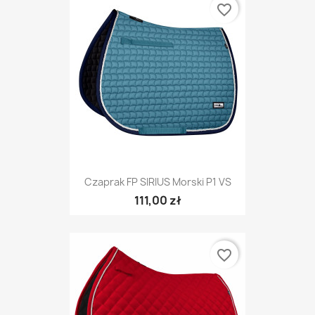
favorite_border
Czaprak FP SIRIUS Morski P1 VS
111,00 zł
favorite_border