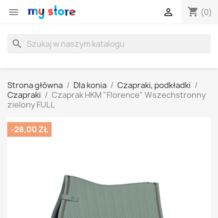
shopping_cart


(0)
search
Strona główna
Dla konia
Czapraki, podkładki
Czapraki
Czaprak HKM "Florence" Wszechstronny
zielony FULL
-28,00 ZŁ