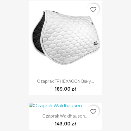
favorite_border
Czaprak FP HEXAGON Biały...
189,00 zł
favorite_border
Czaprak Waldhausen...
143,00 zł