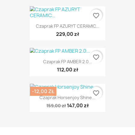
favorite_border
Czaprak FP AZURYT CERAMIC...
229,00 zł
favorite_border
Czaprak FP AMBER 2.0...
112,00 zł
-12,00 ZŁ
favorite_border
Czaprak Horsenjoy Shine...
147,00 zł
159,00 zł