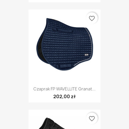
favorite_border
Czaprak FP WAVELLITE Granat...
202,00 zł
favorite_border