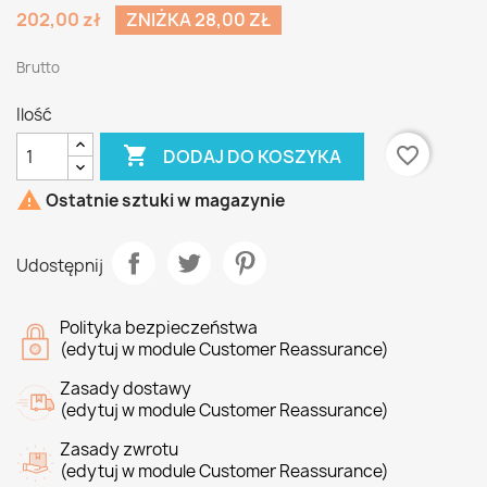
202,00 zł
ZNIŻKA 28,00 ZŁ
Brutto
Ilość

favorite_border
DODAJ DO KOSZYKA

Ostatnie sztuki w magazynie
Udostępnij
Polityka bezpieczeństwa
(edytuj w module Customer Reassurance)
Zasady dostawy
(edytuj w module Customer Reassurance)
Zasady zwrotu
(edytuj w module Customer Reassurance)