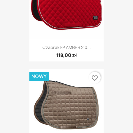
Czaprak FP AMBER 2.0...
118,00 zł
NOWY
favorite_border