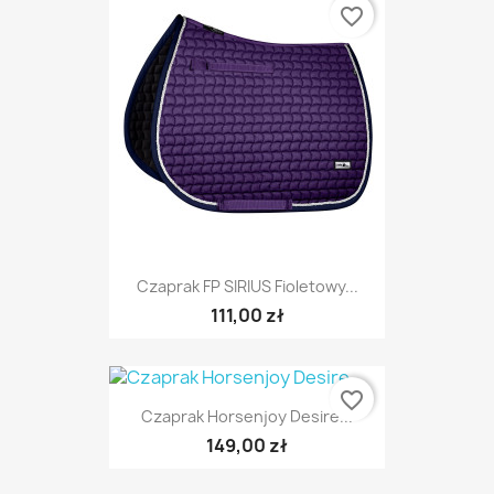
favorite_border
Czaprak FP SIRIUS Fioletowy...
111,00 zł
favorite_border
Czaprak Horsenjoy Desire...
149,00 zł