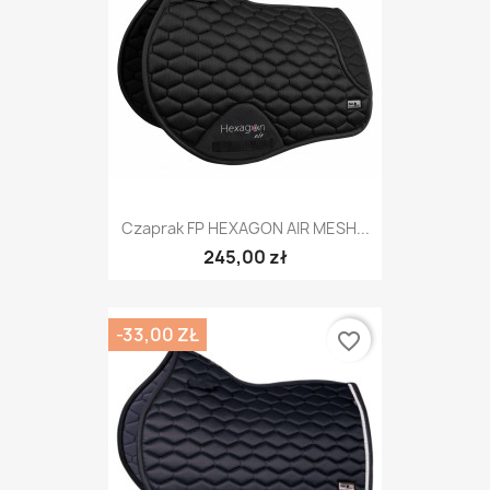
Czaprak FP HEXAGON AIR MESH...
245,00 zł
-33,00 ZŁ
favorite_border