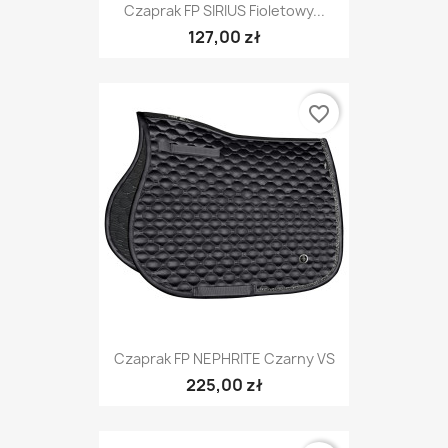
Czaprak FP SIRIUS Fioletowy...
127,00 zł
favorite_border
Czaprak FP NEPHRITE Czarny VS
225,00 zł